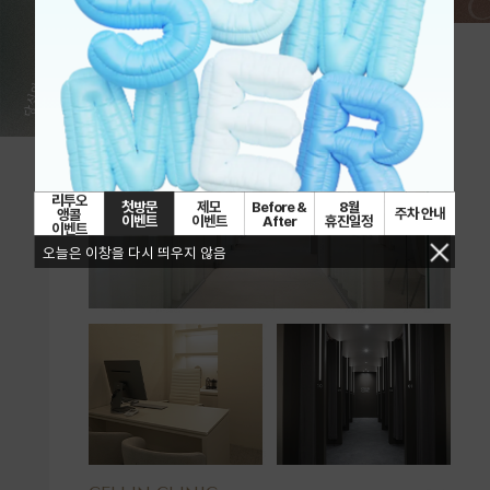
CELLIN 
리투오
첫방문
제모
Before &
8월
주차 안내
앵콜
이벤트
이벤트
After
휴진일정
이벤트
오늘은 이창을 다시 띄우지 않음