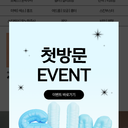
보톡스 | 윤곽주사
필러 | 실리프팅
탄력ㅣ리프팅
미백 | 색소 | 홍조
여드름 | 모공 | 흉터
스킨부스터
스킨케어 | 항노화주사
제모
비만 | 체형
🔥리투오 앵콜 이벤트🔥
🔥리투오 앵콜 이벤트🔥
600,000
원