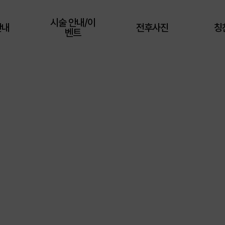
시술 안내/이
안내
전후사진
칭
벤트