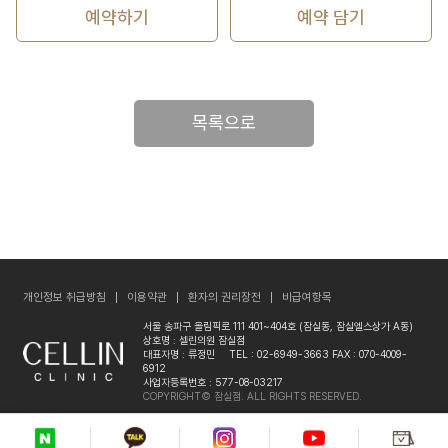
예약하기
예약 담기
목록으로
개인정보 취급방침
이용약관
환자의 권리장전
비급여항목
서울 송파구 올림픽로 111 401~404호 (잠실동, 잠실엘스상가 A동)
상호명 : 셀린의원 잠실점
대표자명 : 류정민
TEL : 02-6949-3663
FAX : 070-4009-
6912
사업자등록번호 : 577-08-03217
COPYRIGHT© 잠실점. ALL RIGHTS RESERVED.