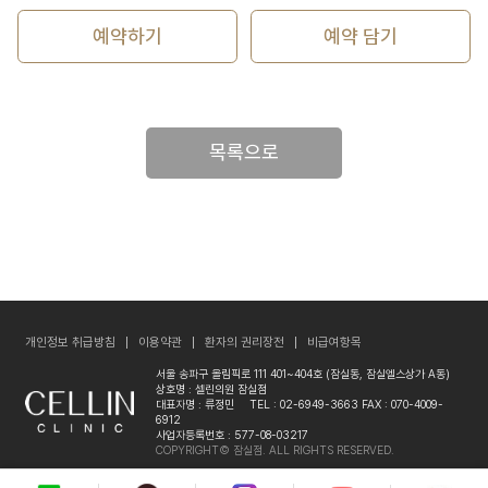
예약하기
예약 담기
목록으로
개인정보 취급방침
이용약관
환자의 권리장전
비급여항목
서울 송파구 올림픽로 111 401~404호 (잠실동, 잠실엘스상가 A동)
상호명 : 셀린의원 잠실점
대표자명 : 류정민
TEL : 02-6949-3663
FAX : 070-4009-
6912
사업자등록번호 : 577-08-03217
COPYRIGHT© 잠실점. ALL RIGHTS RESERVED.