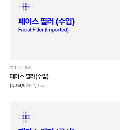
필러 | 실리프팅
페이스 필러(수입)
[쥬비덤,벨로테로] 1cc