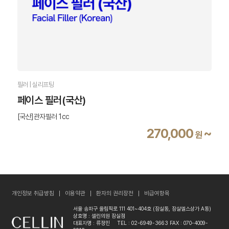
필러 | 실리프팅
페이스 필러(국산)
[국산]관자필러 1cc
270,000
~
원
개인정보 취급방침
이용약관
환자의 권리장전
비급여항목
서울 송파구 올림픽로 111 401~404호 (잠실동, 잠실엘스상가 A동)
상호명 : 셀린의원 잠실점
대표자명 : 류정민
TEL : 02-6949-3663
FAX : 070-4009-