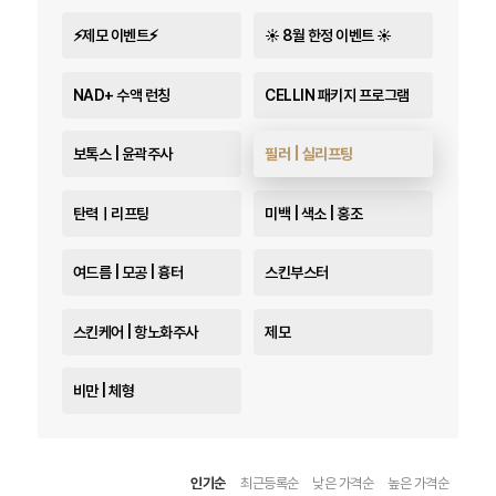
⚡제모 이벤트⚡
☀️ 8월 한정 이벤트 ☀️
NAD+ 수액 런칭
CELLIN 패키지 프로그램
보톡스 | 윤곽주사
필러 | 실리프팅
탄력ㅣ리프팅
미백 | 색소 | 홍조
여드름 | 모공 | 흉터
스킨부스터
스킨케어 | 항노화주사
제모
비만 | 체형
인기순
최근등록순
낮은 가격순
높은 가격순